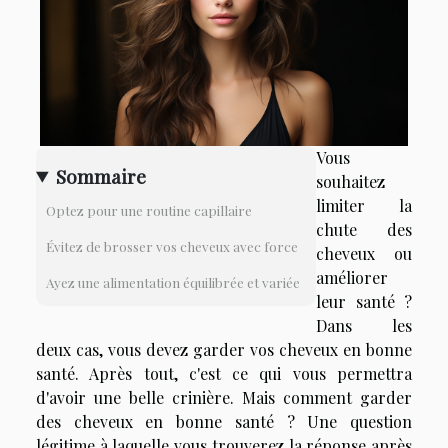
Vous
Sommaire
souhaitez
limiter la
Optez pour une routine capillaire
chute des
Évitez de brosser vos cheveux avec force
cheveux ou
améliorer
Ayez une alimentation équilibrée et variée
leur santé ?
Dans les
deux cas, vous devez garder vos cheveux en bonne
santé. Après tout, c'est ce qui vous permettra
d'avoir une belle crinière. Mais comment garder
des cheveux en bonne santé ? Une question
légitime à laquelle vous trouverez la réponse après