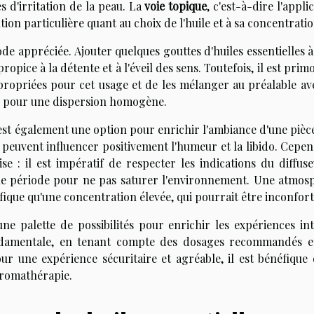
s d'irritation de la peau. La
voie topique
, c'est-à-dire l'appli
tion particulière quant au choix de l'huile et à sa concentratio
e appréciée. Ajouter quelques gouttes d'huiles essentielles à
pice à la détente et à l'éveil des sens. Toutefois, il est prim
appropriées pour cet usage et de les mélanger au préalable av
t, pour une dispersion homogène.
st également une option pour enrichir l'ambiance d'une pièce
 peuvent influencer positivement l'humeur et la libido. Cepen
e : il est impératif de respecter les indications du diffuse
ngue période pour ne pas saturer l'environnement. Une atmos
ique qu'une concentration élevée, qui pourrait être inconfort
une palette de possibilités pour enrichir les expériences int
fondamentale, en tenant compte des dosages recommandés e
Pour une expérience sécuritaire et agréable, il est bénéfique
aromathérapie.