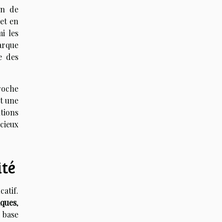
on de
 et en
i les
arque
e des
roche
nt une
tions
écieux
ité
catif.
iques
,
 base