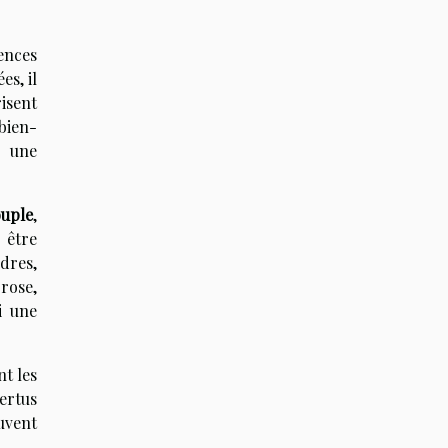
ences
s, il
risent
 bien-
r une
ouple
,
 être
dres,
rose,
i une
nt les
ertus
uvent
.