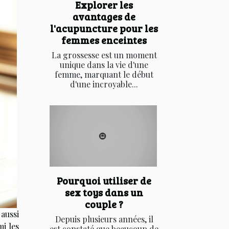
Explorer les
avantages de
l'acupuncture pour les
femmes enceintes
La grossesse est un moment
unique dans la vie d'une
femme, marquant le début
d'une incroyable...
Pourquoi utiliser de
sex toys dans un
couple ?
aussi
Depuis plusieurs années, il
i les
est constaté que beaucoup de