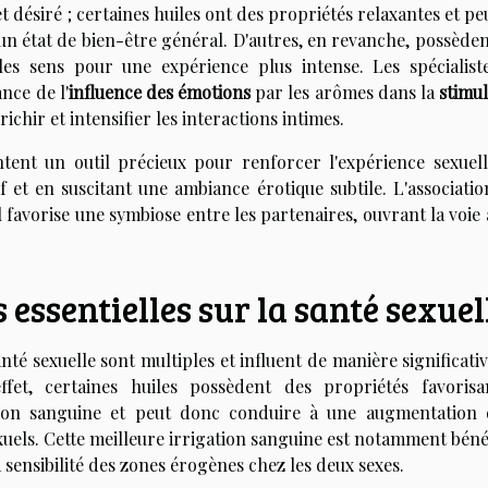
et désiré ; certaines huiles ont des propriétés relaxantes et p
i un état de bien-être général. D'autres, en revanche, possède
t les sens pour une expérience plus intense. Les spécialist
nce de l'
influence des émotions
par les arômes dans la
stimul
ichir et intensifier les interactions intimes.
ntent un outil précieux pour renforcer l'expérience sexuell
f et en suscitant une ambiance érotique subtile. L'associatio
favorise une symbiose entre les partenaires, ouvrant la voie
s essentielles sur la santé sexuel
santé sexuelle sont multiples et influent de manière significati
ffet, certaines huiles possèdent des propriétés favorisa
lation sanguine et peut donc conduire à une augmentation 
uels. Cette meilleure irrigation sanguine est notamment béné
 sensibilité des zones érogènes chez les deux sexes.