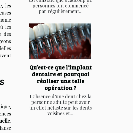
, les
personnes ont commencé
par régulièrement...
ieuses
monie
ù les
e des
geons
ielles
vent
Qu’est-ce que l’implant
dentaire et pourquoi
es
réaliser une telle
opération ?
L’absence d’une dent chez la
personne adulte peut avoir
ique,
un effet néfaste sur les dents
voisines et...
ences
uelle
.
danse