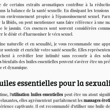
lle de certains extraits aromatiques contribue à la réducti
ans la balance de la santé sexuelle. En dissipant les tensions
er un environnement propice à l'épanouissement sexuel. Parm
r la libido, on peut mentionner sans faire référence à une m
ore le jasmin. Ces essences sont souvent considérées comm
r le désir et d'harmoniser le vécu sexuel.
ine naturelle et en sexualité, je vous recommande une app
our soutenir et enrichir votre santé sexuelle. Elles représente
hent à revivifier leur intimité sans recourir à des solu
 bienfaits des huiles essentielles peuvent s'avérer être un pr
ie et dynamique.
iles essentielles pour la sexual
ime, l'
utilisation huiles essentielles
peut être un atout signifi
 relaxantes, elles agrémentent parfaitement les
massages érot
rience captivante. Il est recommandé d'utiliser une huile de