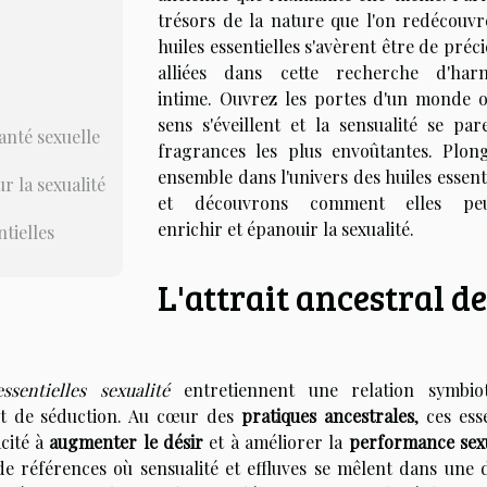
trésors de la nature que l'on redécouvre
huiles essentielles s'avèrent être de préc
alliées dans cette recherche d'har
intime. Ouvrez les portes d'un monde o
sens s'éveillent et la sensualité se par
santé sexuelle
fragrances les plus envoûtantes. Plon
ensemble dans l'univers des huiles essent
r la sexualité
et découvrons comment elles peu
enrichir et épanouir la sexualité.
ntielles
L'attrait ancestral d
ssentielles sexualité
entretiennent une relation symbiot
 et de séduction. Au cœur des
pratiques ancestrales
, ces ess
acité à
augmenter le désir
et à améliorer la
performance sex
de références où sensualité et effluves se mêlent dans une 