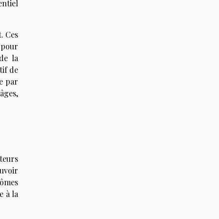
ntiel
t. Ces
 pour
de la
tif de
e par
 âges,
teurs
ouvoir
rômes
e à la