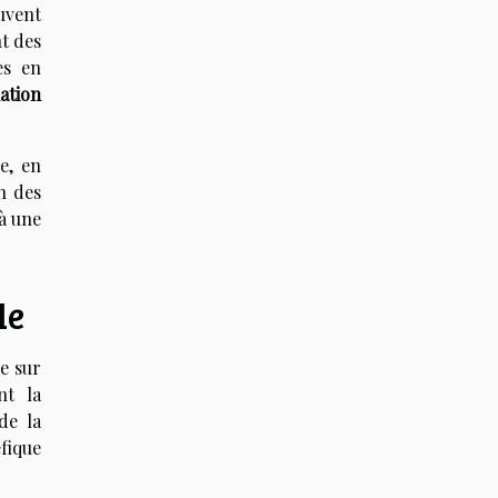
euvent
nt des
es en
ation
e, en
n des
 à une
le
ve sur
nt la
de la
fique