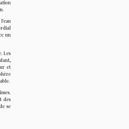
cation
n.
 l'eau
ordial
ec un
. Les
dant,
ur et
phère
able.
imes.
t des
 de se