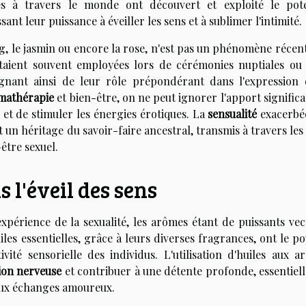
s à travers le monde ont découvert et exploité le pote
ant leur puissance à éveiller les sens et à sublimer l'intimité.
ang, le jasmin ou encore la rose, n'est pas un phénomène récen
 étaient souvent employées lors de cérémonies nuptiales ou
gnant ainsi de leur rôle prépondérant dans l'expression 
mathérapie
et bien-être, on ne peut ignorer l'apport significa
 et de stimuler les énergies érotiques. La
sensualité
exacerbé
t un héritage du savoir-faire ancestral, transmis à travers les
-être sexuel.
 l'éveil des sens
expérience de la sexualité, les arômes étant de puissants vec
iles essentielles, grâce à leurs diverses fragrances, ont le p
ivité sensorielle des individus. L'utilisation d'huiles aux a
ion nerveuse
et contribuer à une détente profonde, essentiell
aux échanges amoureux.