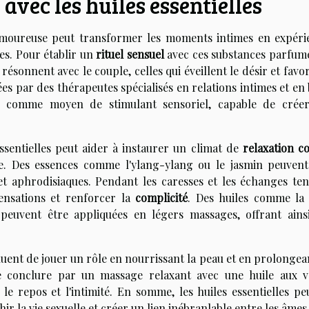
 avec les huiles essentielles
ie amoureuse peut transformer les moments intimes en expéri
es. Pour établir un
rituel sensuel
avec ces substances parfumée
résonnent avec le couple, celles qui éveillent le désir et favo
es par des thérapeutes spécialisés en relations intimes et en
mes comme moyen de stimulant sensoriel, capable de crée
 essentielles peut aider à instaurer un climat de
relaxation c
nte. Des essences comme l'ylang-ylang ou le jasmin peuvent
 et aphrodisiaques. Pendant les caresses et les échanges ten
 sensations et renforcer la
complicité
. Des huiles comme la 
 peuvent être appliquées en légers massages, offrant ains
inuent de jouer un rôle en nourrissant la peau et en prolongea
se conclure par un massage relaxant avec une huile aux v
le repos et l'intimité. En somme, les huiles essentielles pe
r la vie sexuelle et créer un lien inébranlable entre les âmes