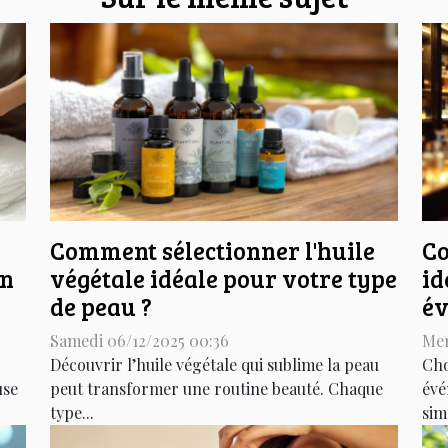
Comment sélectionner l'huile
Co
on
végétale idéale pour votre type
id
de peau ?
év
Samedi 06/12/2025 00:36
Mer
Découvrir l’huile végétale qui sublime la peau
Cho
use
peut transformer une routine beauté. Chaque
évé
type...
sim