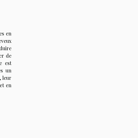
es en
eveux
duire
er de
e est
es un
, leur
et en