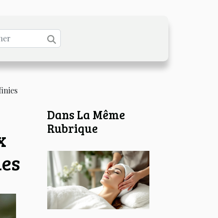
inies
Dans La Même
Rubrique
x
ies