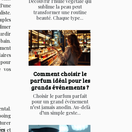
Découvrir l’huile végétale qui
d'une
sublime la peau peut
transformer une routine
iste.
beauté. Chaque type...
imples
limer
urdir
ain.
mment
aires
 pour
e vos
Comment choisir le
parfum idéal pour les
grands événements ?
Choisir le parfum parfait
pour un grand événement
n’est jamais anodin. Au-delà
ntal.
d’un simple geste...
ooing
aturer
ées
et