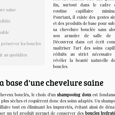
fin, surtout dans le cadre 
ure saine
routine capillaire minimal
Pourtant, il existe des gestes s
ciblée
et des produits de base pour sub
sa chevelure bouclée sans alo
nable
son armoire de salle de b
Découvrez dans cet écrit co
 préserver les boucles
maîtriser l'art des soins capill
réduits au strict nécessaire
ir au quotidien
révéler la beauté naturelle d
boucles.
la base d'une chevelure saine
 cheveux bouclés, le choix d'un
shampooing doux
est fondame
e plus sèches et requièrent donc des soins adaptés. Un shamp
illaire tout en éliminant les impuretés, évitant ainsi de dén
liser un tel produit permet de conserver des
boucles hydrat