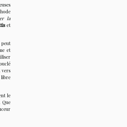
euses
éthode
er la
tis
et
peut
me et
iliser
ouclé
t vers
 libre
nt le
. Que
ouceur