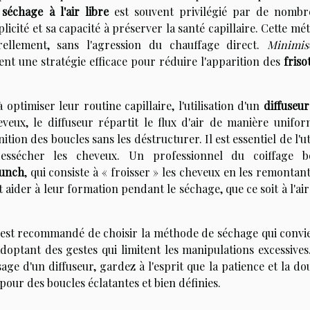
e
séchage à l'air libre
est souvent privilégié par de nombr
icité et sa capacité à préserver la santé capillaire. Cette m
llement, sans l'agression du chauffage direct.
Minimis
nt une stratégie efficace pour réduire l'apparition des
frisot
ptimiser leur routine capillaire, l'utilisation d'un
diffuseur
veux, le diffuseur répartit le flux d'air de manière unifor
tion des boucles sans les déstructurer. Il est essentiel de l'ut
ssécher les cheveux. Un professionnel du coiffage b
runch
, qui consiste à « froisser » les cheveux en les remontan
 aider à leur formation pendant le séchage, que ce soit à l'air
l est recommandé de choisir la méthode de séchage qui convie
doptant des gestes qui limitent les manipulations excessives
age d'un diffuseur, gardez à l'esprit que la patience et la d
 pour des boucles éclatantes et bien définies.