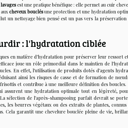
 lavages
est une pratique bénéfique : elle permet au cuir chev
t aux
cheveux bouclés
une protection et une hydratation optim
nclut un nettoyage bien pensé est un pas vers la préservation
rdir : l'hydratation ciblée
ques en matière d'hydratation pour préserver leur ressort et
fficace joue un rôle primordial dans le maintien de l'hydrat
cles. En effet, l'utilisation de produits dotés d'agents hydr
éduisant ainsi les risques de casse et de formation de nœud
isottis et contribue à une meilleure définition des boucles. 
ui assurent une hydratation optimale tout en légèreté, pou
 La sélection de l'après-shampooing parfait devrait se porte
les, les beurres végétaux ou des extraits de plantes, connus
s. Cela garantit une chevelure bouclée pleine de vie, brillan