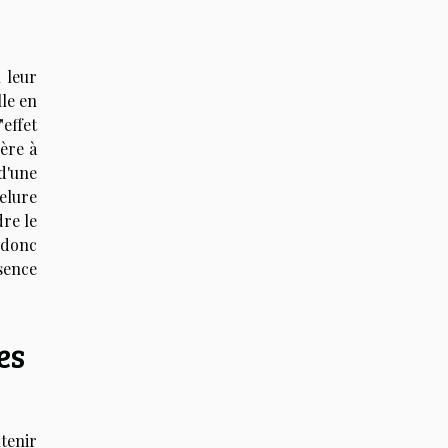
 leur
lle en
effet
ère à
d'une
velure
re le
 donc
ssence
es
tenir