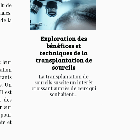
elu de
ales.
 de la
Exploration des
bénéfices et
techniques de la
transplantation de
 leur
sourcils
ation
La transplantation de
atants
sourcils suscite un intérêt
s. Un
croissant auprès de ceux qui
Il est
souhaitent...
r des
r sur
 pour
te et